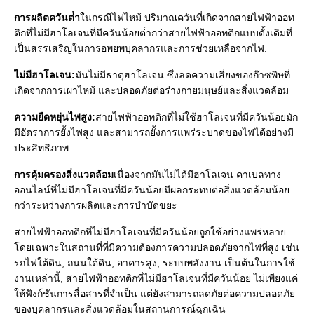
การผลิตควันต่ํา
ในกรณีไฟไหม้ ปริมาณควันที่เกิดจากสายไฟฟ้าออท
ติกที่ไม่มีฮาโลเจนที่มีควันน้อยต่ํากว่าสายไฟฟ้าออทติกแบบดั้งเดิมที่
เป็นสรรเสริญในการอพยพบุคลากรและการช่วยเหลือจากไฟ.
ไม่มีฮาโลเจน:
มันไม่มีธาตุฮาโลเจน ซึ่งลดความเสี่ยงของก๊าซพิษที่
เกิดจากการเผาไหม้ และปลอดภัยต่อร่างกายมนุษย์และสิ่งแวดล้อม
ความยืดหยุ่นไฟสูง:
สายไฟฟ้าออทติกที่ไม่ใช้ฮาโลเจนที่มีควันน้อยมัก
มีอัตราการยั้งไฟสูง และสามารถยั้งการแพร่ระบาดของไฟได้อย่างมี
ประสิทธิภาพ
การคุ้มครองสิ่งแวดล้อม
เนื่องจากมันไม่ได้มีฮาโลเจน คาเบลทาง
ออนไลน์ที่ไม่มีฮาโลเจนที่มีควันน้อยมีผลกระทบต่อสิ่งแวดล้อมน้อย
กว่าระหว่างการผลิตและการบําบัดขยะ
สายไฟฟ้าออทติกที่ไม่มีฮาโลเจนที่มีควันน้อยถูกใช้อย่างแพร่หลาย
โดยเฉพาะในสถานที่ที่มีความต้องการความปลอดภัยจากไฟที่สูง เช่น
รถไฟใต้ดิน, ถนนใต้ดิน, อาคารสูง, ระบบพลังงาน เป็นต้นในการใช้
งานเหล่านี้, สายไฟฟ้าออทติกที่ไม่มีฮาโลเจนที่มีควันน้อย ไม่เพียงแค่
ให้ฟังก์ชันการสื่อสารที่จําเป็น แต่ยังสามารถลดภัยต่อความปลอดภัย
ของบุคลากรและสิ่งแวดล้อมในสถานการณ์ฉุกเฉิน