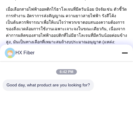
เมื่อเลือกสายไฟฟ้าออทติกไร้ฮาโลเจนที่มีควันน้อย ปัจจัยเช่น ตัวชี้วัด
การทํางาน อัตราการส่งสัญญาณ ความยาวสายไฟฟ้า รังสีโค้ง
เป็นต้นควรพิจารณาเพื่อให้แน่ใจว่าพวกเขาตอบสนองความต้องการ
ของสิ่งแวดล้อมการใช้งานเฉพาะเจาะจงในขณะเดียวกัน, เนื่องจาก
ค่าการผลิตของสายไฟฟ้าออปติกที่ไม่มีฮาโลเจนที่มีควันน้อยค่อนข้าง
สูง, มันเป็นทางเลือกที่เหมาะสมถ้างบประมาณอนุญาต (แหล่ง:
Dongguan HX Fiber Technology Co., Ltd.)Ltd)
HX Fiber
6:42 PM
ติดต่อด่วน
Good day, what product are you looking for?
ที่อยู่
อาคารหมายเลข2, ถนน Gaoli 3rd, เมือง Tangxia, ดอนกวน, จีน
โทร
86-0769-8772-9980
อีเมล