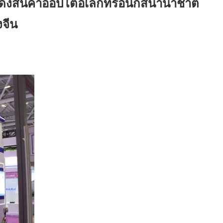
งสินค้าออปโตอิเล็กทรอนิกส์นานาชาติ
งจีน