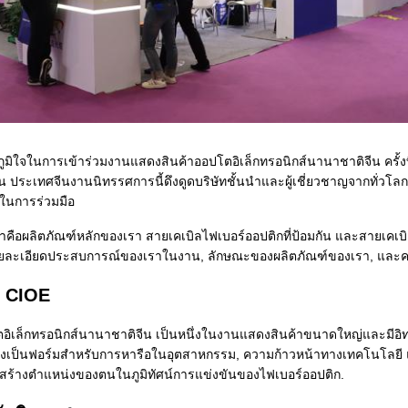
มิใจในการเข้าร่วมงานแสดงสินค้าออปโตอิเล็กทรอนิกส์นานาชาติจีน ครั้งท
เจน ประเทศจีนงานนิทรรศการนี้ดึงดูดบริษัทชั้นนําและผู้เชี่ยวชาญจากทั่วโล
ในการร่วมมือ
ือผลิตภัณฑ์หลักของเรา สายเคเบิลไฟเบอร์ออปติกที่ป้อมกัน และสายเคเบิ
ายละเอียดประสบการณ์ของเราในงาน, ลักษณะของผลิตภัณฑ์ของเรา, และควา
 CIOE
ิเล็กทรอนิกส์นานาชาติจีน เป็นหนึ่งในงานแสดงสินค้าขนาดใหญ่และมีอิทธ
่ยังเป็นฟอร์มสําหรับการหารือในอุตสาหกรรม, ความก้าวหน้าทางเทคโนโลยี
สร้างตําแหน่งของตนในภูมิทัศน์การแข่งขันของไฟเบอร์ออปติก.