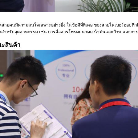
หลายคนมีความสนใจเฉพาะอย่างยิ่ง ในข้อดีที่พิเศษ ของสายไฟเบอร์ออปติกท
าะสําหรับอุตสาหกรรม เช่น การสื่อสารโทรคมนาคม น้ํามันและก๊าซ และก
ะสินค้า