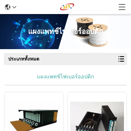
แผงแพทช์ไฟเบอร์ออปติก
ประเภททั้งหมด
แผงแพทช์ไฟเบอร์ออปติก