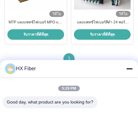
วิดีโอ
วิดีโอ
MTP แผงแพทช์ไฟเบอร์ MPO แชส
แผงแพทช์ไฟเบอร์สีดำ 24 พอร์ต
ซี 4U เทปไฟเบอร์ MPO สีดำ
MTP โมดูล MPO แผงแพทช์ไฟเบอร์
ออปติก
รับราคาที่ดีที่สุด
รับราคาที่ดีที่สุด
1
HX Fiber
5:29 PM
ติดต่อด่วน
Good day, what product are you looking for?
ที่อยู่
อาคารหมายเลข2, ถนน Gaoli 3rd, เมือง Tangxia, ดอนกวน, จีน
โทร