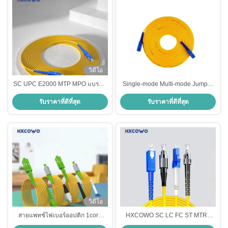
วิดีโอ
SC UPC E2000 MTP MPO แบรนด์
Single-mode Multi-mode Jumper
ไฟเบอร์ออปติก แพทช์คอร์ด สําหรับ
Patchcord SC-SC Armor สายพัด
รับราคาที่ดีที่สุด
รับราคาที่ดีที่สุด
ความยาวคลื่น
พัดไฟเบอร์ออปติก สําหรับ FTTH
850nm/1310nm/1550nm
วิดีโอ
สายแพทช์ไฟเบอร์ออปติก 1core
HXCOWO SC LC FC ST MTRJ
HXCOWO SC/FC/LC/ST การสูญ
APC/UPC เครื่องเชื่อมต่อในบ้าน