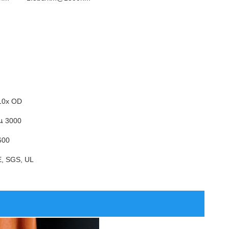
 10x OD
น 3000
600
EE, SGS, UL