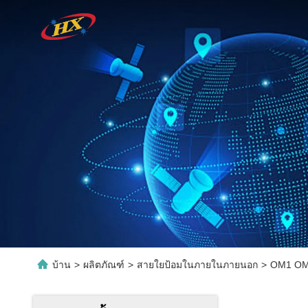
บ้าน
>
ผลิตภัณฑ์
>
สายใยป้อมในภายในภายนอก
>
OM1 OM2