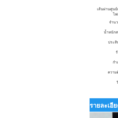
เส้นผ่านศูน
ไฟ
จำนว
น้ำหนัก
ประสิ
ร
กำล
ความต
ว
รายละเอีย