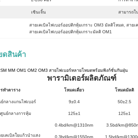
เซินเจิ้น
สามารถใน
สายเคเบิลไฟเบอร์ออปติกหุ้มเกราะ OM3 มัลติโหมด
, 
สายเค
สายเคเบิลไฟเบอร์ออปติกหุ้มเกราะมัลติ OM1
ยดสินค้า
5 SM MM OM1 OM2 OM3 สายไฟเบอร์หลายโหมดพร้อมฟังก์ชั่นกันฝุ่น
พารามิเตอร์ผลิตภัณฑ์
ารทำตาราง
โหมดเดี่ยว
โหมดมัลติ
ูนย์กลางแกนไฟเบอร์
9±0.4
50±2.5
ศูนย์กลางการหุ้ม
125±1
125±1
0.4bd/km@1310nm
3.5bd/km@850
ายเคเบิลใยแก้วนำแสง
0.3bd/km@1550nm
1.5bd/km@130