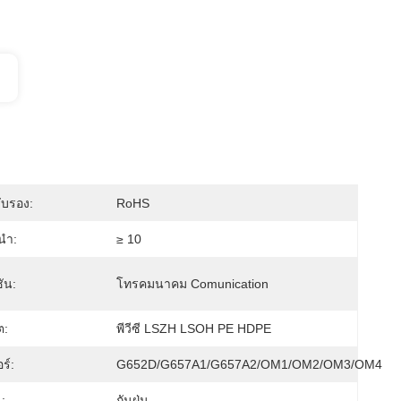
ับรอง:
RoHS
นำ:
≥ 10
ัน:
โทรคมนาคม Comunication
ต:
พีวีซี LSZH LSOH PE HDPE
ร์:
G652D/G657A1/G657A2/OM1/OM2/OM3/OM4
:
กันฝุ่น