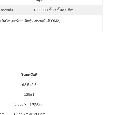
การผลิต:
1500000 ชิ้น / ชิ้นต่อเดือน
เบิลไฟเบอร์ออปติกหุ้มเกราะมัลติ OM2
, 
โหมดมัลติ
62.5±2.5
125±1
nm
3.5bd/km@850nm
0nm
1.5bd/km@1300nm