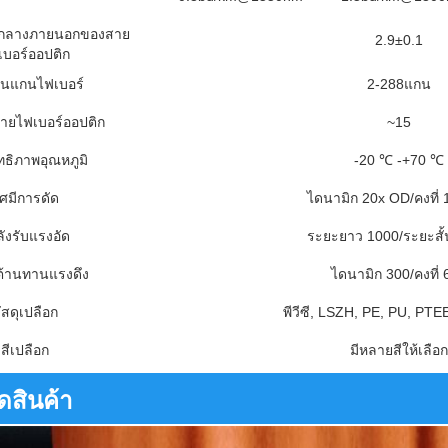
ย์กลางภายนอกของสาย
2.9±0.1
เบอร์ออปติก
นแกนไฟเบอร์
2-288แกน
สายไฟเบอร์ออปติก
~15
ทธิภาพอุณหภูมิ
-20 ℃ -+70 ℃
ัศมีการดัด
ไดนามิก 20x OD/คงที่
ังรับแรงอัด
ระยะยาว 1000/ระยะสั้
้านทานแรงดึง
ไดนามิก 300/คงที่ 
ัสดุเปลือก
พีวีซี, LSZH, PE, PU, ​​PT
สีเปลือก
มีหลายสีให้เลือก
ดสินค้า