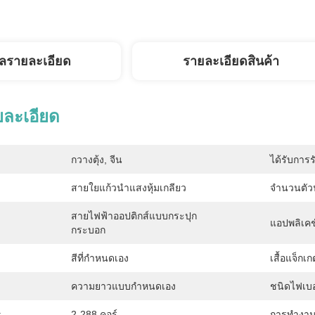
ูลรายละเอียด
รายละเอียดสินค้า
ยละเอียด
กวางตุ้ง, จีน
ได้รับการร
สายใยแก้วนำแสงหุ้มเกลียว
จำนวนตัว
สายไฟฟ้าออปติกส์แบบกระปุก
แอปพลิเคช
กระบอก
สีที่กำหนดเอง
เสื้อแจ็กเก
ความยาวแบบกำหนดเอง
ชนิดไฟเบอ
:
2-288 คอร์
การทำงาน