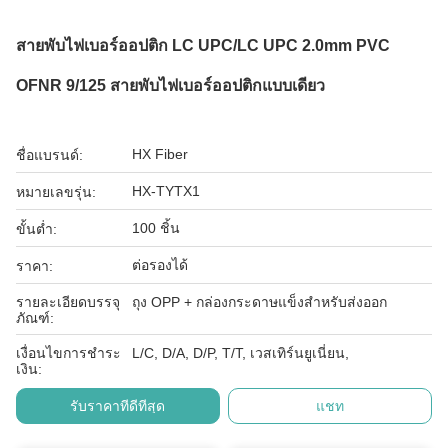
สายพับไฟเบอร์ออปติก LC UPC/LC UPC 2.0mm PVC
OFNR 9/125 สายพับไฟเบอร์ออปติกแบบเดียว
HX Fiber
ชื่อแบรนด์:
HX-TYTX1
หมายเลขรุ่น:
100 ชิ้น
ขั้นต่ำ:
ต่อรองได้
ราคา:
รายละเอียดบรรจุ
ถุง OPP + กล่องกระดาษแข็งสำหรับส่งออก
ภัณฑ์:
เงื่อนไขการชำระ
L/C, D/A, D/P, T/T, เวสเทิร์นยูเนี่ยน,
เงิน:
รับราคาที่ดีที่สุด
แชท